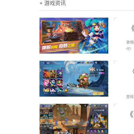
+ 游戏资讯
激情
代！
壹铭
《